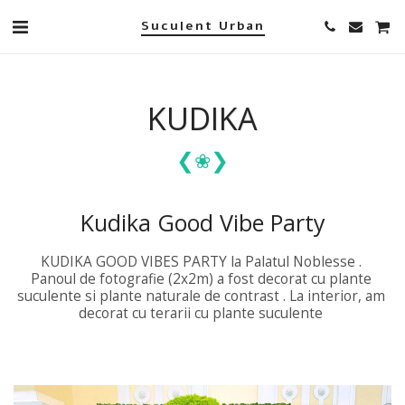
Suculent Urban
KUDIKA
❮
❯
❀
Kudika Good Vibe Party
KUDIKA GOOD VIBES PARTY la Palatul Noblesse . 

Panoul de fotografie (2x2m) a fost decorat cu plante 
suculente si plante naturale de contrast . La interior, am 
decorat cu terarii cu plante suculente 