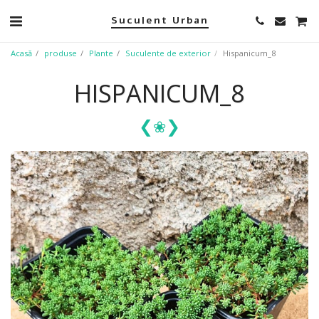
Suculent Urban
Acasă
produse
Plante
Suculente de exterior
Hispanicum_8
HISPANICUM_8
❮
❯
❀